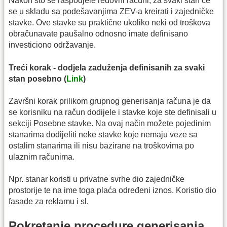
Nakon što se raspodjele redovni računi, za svaki stan će
se u skladu sa podešavanjima ZEV-a kreirati i zajedničke
stavke. Ove stavke su praktične ukoliko neki od troškova
obračunavate paušalno odnosno imate definisano
investiciono održavanje.
Treći korak - dodjela zaduženja definisanih za svaki
stan posebno (
Link
)
Završni korak prilikom grupnog generisanja računa je da
se korisniku na račun dodijele i stavke koje ste definisali u
sekciji Posebne stavke. Na ovaj način možete pojedinim
stanarima dodijeliti neke stavke koje nemaju veze sa
ostalim stanarima ili nisu bazirane na troškovima po
ulaznim računima.
Npr. stanar koristi u privatne svrhe dio zajedničke
prostorije te na ime toga plaća određeni iznos. Koristio dio
fasade za reklamu i sl.
Pokretanje procedure generisanja