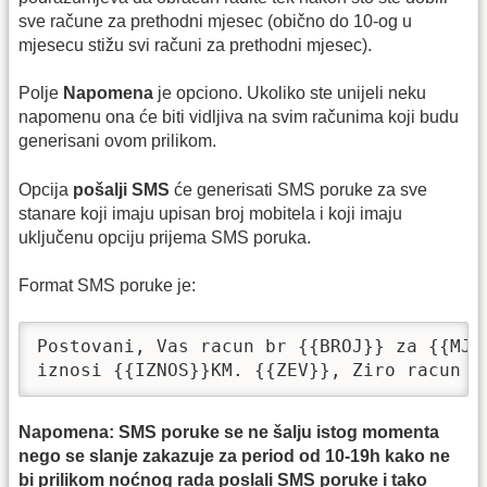
sve račune za prethodni mjesec (obično do 10-og u
mjesecu stižu svi računi za prethodni mjesec).
Polje
Napomena
je opciono. Ukoliko ste unijeli neku
napomenu ona će biti vidljiva na svim računima koji budu
generisani ovom prilikom.
Opcija
pošalji SMS
će generisati SMS poruke za sve
stanare koji imaju upisan broj mobitela i koji imaju
uključenu opciju prijema SMS poruka.
Format SMS poruke je:
Postovani, Vas racun br {{BROJ}} za {{MJES
iznosi {{IZNOS}}KM. {{ZEV}}, Ziro racun {
Napomena: SMS poruke se ne šalju istog momenta
nego se slanje zakazuje za period od 10-19h kako ne
bi prilikom noćnog rada poslali SMS poruke i tako