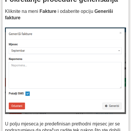
Kliknite na meni
Fakture
i odaberite opciju
Generiši
fakture
U polju mjeseca je predefinisan prethodni mjesec jer se
podrazumjeva da obračun radite tek nakon što ste dobili