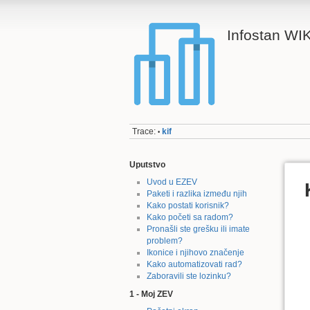
Infostan WIK
Trace:
kif
•
Uputstvo
Uvod u EZEV
Paketi i razlika između njih
Kako postati korisnik?
Kako početi sa radom?
Pronašli ste grešku ili imate
problem?
Ikonice i njihovo značenje
Kako automatizovati rad?
Zaboravili ste lozinku?
1 - Moj ZEV