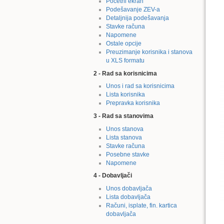
Početni ekran
Podešavanje ZEV-a
Detaljnija podešavanja
Stavke računa
Napomene
Ostale opcije
Preuzimanje korisnika i stanova
u XLS formatu
2 - Rad sa korisnicima
Unos i rad sa korisnicima
Lista korisnika
Prepravka korisnika
3 - Rad sa stanovima
Unos stanova
Lista stanova
Stavke računa
Posebne stavke
Napomene
4 - Dobavljači
Unos dobavljača
Lista dobavljača
Računi, isplate, fin. kartica
dobavljača