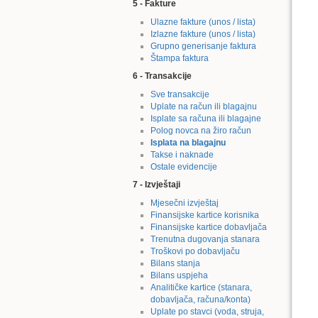
5 - Fakture
Ulazne fakture (unos / lista)
Izlazne fakture (unos / lista)
Grupno generisanje faktura
Štampa faktura
6 - Transakcije
Sve transakcije
Uplate na račun ili blagajnu
Isplate sa računa ili blagajne
Polog novca na žiro račun
Isplata na blagajnu
Takse i naknade
Ostale evidencije
7 - Izvještaji
Mjesečni izvještaj
Finansijske kartice korisnika
Finansijske kartice dobavljača
Trenutna dugovanja stanara
Troškovi po dobavljaču
Bilans stanja
Bilans uspjeha
Analitičke kartice (stanara,
dobavljača, računa/konta)
Uplate po stavci (voda, struja,