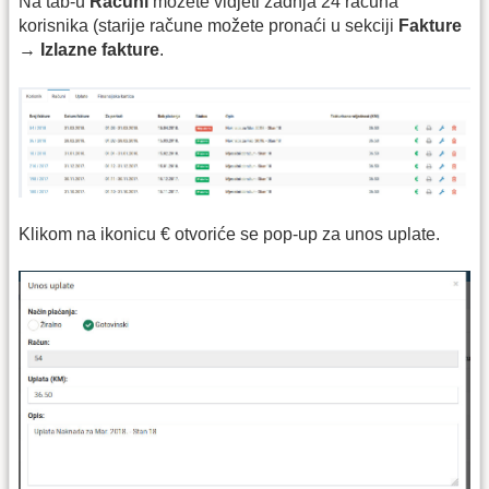
Na tab-u
Računi
možete vidjeti zadnja 24 računa
korisnika (starije račune možete pronaći u sekciji
Fakture
→
Izlazne fakture
.
Klikom na ikonicu € otvoriće se pop-up za unos uplate.