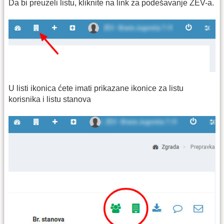
Da bi preuzeli listu, kliknite na link za podešavanje ZEV-a.
U listi ikonica ćete imati prikazane ikonice za listu
korisnika i listu stanova