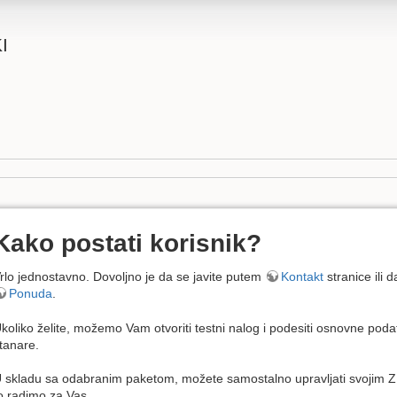
I
Kako postati korisnik?
rlo jednostavno. Dovoljno je da se javite putem
Kontakt
stranice ili 
Ponuda
.
koliko želite, možemo Vam otvoriti testni nalog i podesiti osnovne podatk
tanare.
 skladu sa odabranim paketom, možete samostalno upravljati svojim Z
o radimo za Vas.