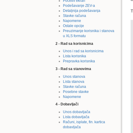
Početni ekran
Podešavanje ZEV-a
T
Detaljnija podešavanja
Stavke računa
Napomene
Ostale opcije
Preuzimanje korisnika i stanova
u XLS formatu
2 - Rad sa korisnicima
Unos i rad sa korisnicima
Lista korisnika
Prepravka korisnika
3 - Rad sa stanovima
Unos stanova
Lista stanova
Stavke računa
Posebne stavke
Napomene
4 - Dobavljači
Unos dobavljača
Lista dobavljača
Računi, isplate, fin. kartica
dobavljača