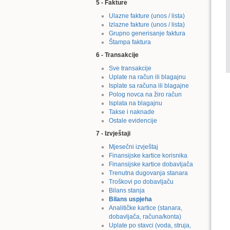
5 - Fakture
Ulazne fakture (unos / lista)
Izlazne fakture (unos / lista)
Grupno generisanje faktura
Štampa faktura
6 - Transakcije
Sve transakcije
Uplate na račun ili blagajnu
Isplate sa računa ili blagajne
Polog novca na žiro račun
Isplata na blagajnu
Takse i naknade
Ostale evidencije
7 - Izvještaji
Mjesečni izvještaj
Finansijske kartice korisnika
Finansijske kartice dobavljača
Trenutna dugovanja stanara
Troškovi po dobavljaču
Bilans stanja
Bilans uspjeha
Analitičke kartice (stanara,
dobavljača, računa/konta)
Uplate po stavci (voda, struja,