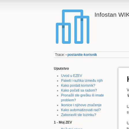
Infostan WIK
Trace:
postanite-korisnik
•
Uputstvo
Uvod u EZEV
Paketi i razlika između njih
Kako postati korisnik?
V
Kako početi sa radom?
Pronašli ste grešku ili imate
problem?
Ikonice i njihovo značenje
U
Kako automatizovati rad?
s
Zaboravili ste lozinku?
1 - Moj ZEV
U
t